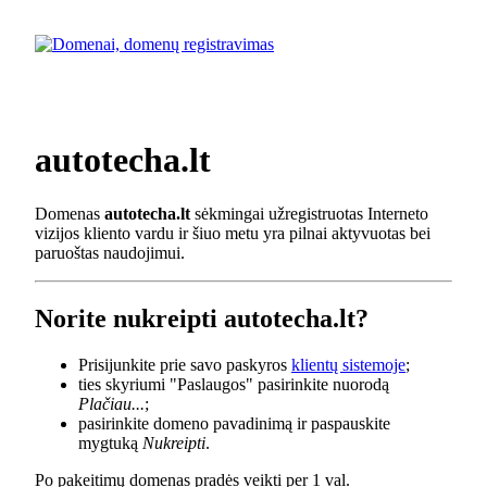
autotecha.lt
Domenas
autotecha.lt
sėkmingai užregistruotas Interneto
vizijos kliento vardu ir šiuo metu yra pilnai aktyvuotas bei
paruoštas naudojimui.
Norite nukreipti autotecha.lt?
Prisijunkite prie savo paskyros
klientų sistemoje
;
ties skyriumi "Paslaugos" pasirinkite nuorodą
Plačiau...
;
pasirinkite domeno pavadinimą ir paspauskite
mygtuką
Nukreipti
.
Po pakeitimų domenas pradės veikti per 1 val.