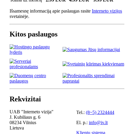
Išsamesnę informaciją apie paslaugas rasite
Interneto vizijos
svetainėje.
Kitos paslaugos
Rekvizitai
UAB "Interneto vizija"
Tel.:
(8~5) 2324444
J. Kubiliaus g. 6
08234 Vilnius
El. p.:
info@iv.lt
Lietuva
Klientų sistema