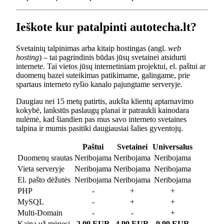
Ieškote kur patalpinti autotecha.lt?
Svetainių talpinimas arba kitaip hostingas (angl.
web
hosting
) – tai pagrindinis būdas jūsų svetainei atsidurti
internete. Tai vietos jūsų internetiniam projektui, el. paštui ar
duomenų bazei suteikimas patikimame, galingame, prie
spartaus interneto ryšio kanalo pajungtame serveryje.
Daugiau nei 15 metų patirtis, aukšta klientų aptarnavimo
kokybė, lankstūs paslaugų planai ir patraukli kainodara
nulėmė, kad šiandien pas mus savo interneto svetaines
talpina ir mumis pasitiki daugiausiai šalies gyventojų.
Paštui
Svetainei
Universalus
Duomenų srautas
Neribojama
Neribojama
Neribojama
Vieta serveryje
Neribojama
Neribojama
Neribojama
El. pašto dėžutės
Neribojama
Neribojama
Neribojama
PHP
-
+
+
MySQL
-
+
+
Multi-Domain
-
-
+
Kaina už mėnesį
2.99 EUR
4.99 EUR
9.99 EUR